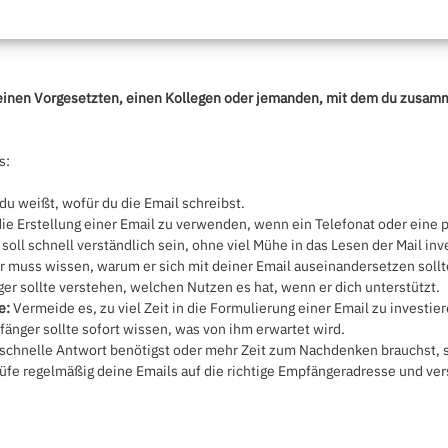
deinen Vorgesetzten, einen Kollegen oder jemanden, mit dem du zusamme
s:
 du weißt, wofür du die Email schreibst.
 die Erstellung einer Email zu verwenden, wenn ein Telefonat oder eine 
soll schnell verständlich sein, ohne viel Mühe in das Lesen der Mail in
 muss wissen, warum er sich mit deiner Email auseinandersetzen sollt
r sollte verstehen, welchen Nutzen es hat, wenn er dich unterstützt.
e:
Vermeide es, zu viel Zeit in die Formulierung einer Email zu investie
änger sollte sofort wissen, was von ihm erwartet wird.
chnelle Antwort benötigst oder mehr Zeit zum Nachdenken brauchst, ste
fe regelmäßig deine Emails auf die richtige Empfängeradresse und ver